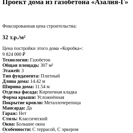
Проект дома из газобетона «Азалия-Г»
Фиксированная цена строительства:
32 т.р./м²
Цена постройки этого дома «Коробка»:
9 824 000 ₽
Технология:
Газобетон
Общая площадь:
307 м²
Этажей:
3
Тип фундамента:
Плитный
Длина дома:
14.42 м
Ширина дома:
11.54 м
Отделка фасада:
Кирпичная кладка
Форма крыши:
Усложнённая
Покрытие кровли:
Металлочерепица
Мансарда:
Да
Гараж:
Нет
Стиль:
Классический
Окна:
Большие окна
Особенности:
С террасой, С эркером