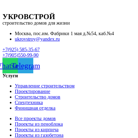
УКРОВСТРОЙ
строительство домов для жизни
Москва, пос.им. Фабрики 1 мая д.№54, каб.№4
ukrovstroy@yandex.ru
+7(925) 585-35-67
+7(905)550-99-90
hatsapp
Telegram
Услуги
Управление строительством
Проектирование
Строительство домов
Спецтехника
Финишная отделка
Все проекты домов
Проекты из пеноблока
Проекты из кирпича
Проекты из газобетона