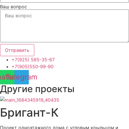
Ваш вопрос
Отправить
+7(925) 585-35-67
+7(905)550-99-90
atsapp
Telegram
Другие проекты
Бригант-К
Проект одноэтажного дома с угловым крыльцом и