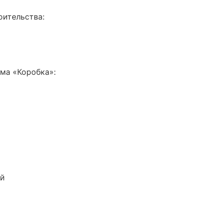
оительства:
ма «Коробка»:
й