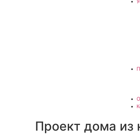
У
П
О
К
Проект дома из