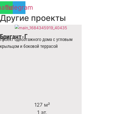
atsapp
Telegram
Другие проекты
Бригант-Г
Проект одноэтажного дома с угловым
крыльцом и боковой террасой
127 м²
1 эт.