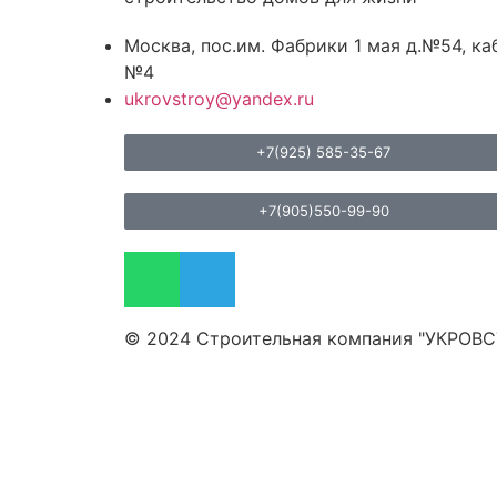
Москва, пос.им. Фабрики 1 мая д.№54, каб
№4
ukrovstroy@yandex.ru
+7(925) 585-35-67
+7(905)550-99-90
© 2024 Строительная компания "УКРОВ