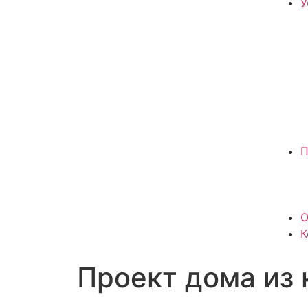
У
П
О
К
Проект дома из 