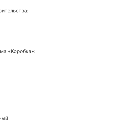
оительства:
ма «Коробка»:
ный