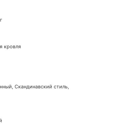
г
я кровля
нный, Скандинавский стиль,
й