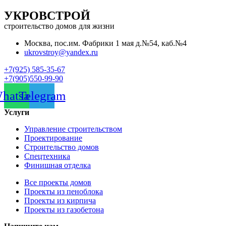
УКРОВСТРОЙ
строительство домов для жизни
Москва, пос.им. Фабрики 1 мая д.№54, каб.№4
ukrovstroy@yandex.ru
+7(925) 585-35-67
+7(905)550-99-90
hatsapp
Telegram
Услуги
Управление строительством
Проектирование
Строительство домов
Спецтехника
Финишная отделка
Все проекты домов
Проекты из пеноблока
Проекты из кирпича
Проекты из газобетона