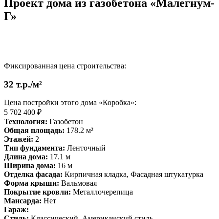
Проект дома из газобетона «Малегнум-
Г»
Фиксированная цена строительства:
32 т.р./м²
Цена постройки этого дома «Коробка»:
5 702 400 ₽
Технология:
Газобетон
Общая площадь:
178.2 м²
Этажей:
2
Тип фундамента:
Ленточный
Длина дома:
17.1 м
Ширина дома:
16 м
Отделка фасада:
Кирпичная кладка, Фасадная штукатурка
Форма крыши:
Вальмовая
Покрытие кровли:
Металлочерепица
Мансарда:
Нет
Гараж:
Стиль:
Классический, Американский стиль