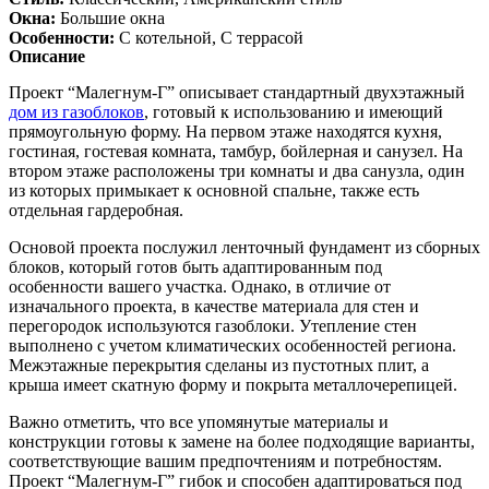
Окна:
Большие окна
Особенности:
С котельной, С террасой
Описание
Проект “Малегнум-Г” описывает стандартный двухэтажный
дом из газоблоков
, готовый к использованию и имеющий
прямоугольную форму. На первом этаже находятся кухня,
гостиная, гостевая комната, тамбур, бойлерная и санузел. На
втором этаже расположены три комнаты и два санузла, один
из которых примыкает к основной спальне, также есть
отдельная гардеробная.
Основой проекта послужил ленточный фундамент из сборных
блоков, который готов быть адаптированным под
особенности вашего участка. Однако, в отличие от
изначального проекта, в качестве материала для стен и
перегородок используются газоблоки. Утепление стен
выполнено с учетом климатических особенностей региона.
Межэтажные перекрытия сделаны из пустотных плит, а
крыша имеет скатную форму и покрыта металлочерепицей.
Важно отметить, что все упомянутые материалы и
конструкции готовы к замене на более подходящие варианты,
соответствующие вашим предпочтениям и потребностям.
Проект “Малегнум-Г” гибок и способен адаптироваться под