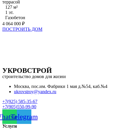
террасой
127 м²
1 эт.
Газобетон
4 064 000 ₽
ПОСТРОИТЬ ДОМ
УКРОВСТРОЙ
строительство домов для жизни
Москва, пос.им. Фабрики 1 мая д.№54, каб.№4
ukrovstroy@yandex.ru
+7(925) 585-35-67
+7(905)550-99-90
hatsapp
Telegram
Услуги