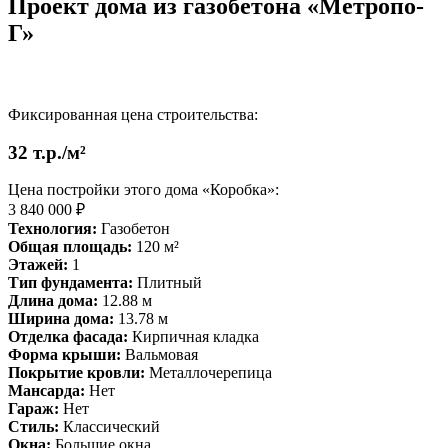
Проект дома из газобетона «Метропо-
Г»
Фиксированная цена строительства:
32 т.р./м²
Цена постройки этого дома «Коробка»:
3 840 000 ₽
Технология:
Газобетон
Общая площадь:
120 м²
Этажей:
1
Тип фундамента:
Плитный
Длина дома:
12.88 м
Ширина дома:
13.78 м
Отделка фасада:
Кирпичная кладка
Форма крыши:
Вальмовая
Покрытие кровли:
Металлочерепица
Мансарда:
Нет
Гараж:
Нет
Стиль:
Классический
Окна:
Большие окна