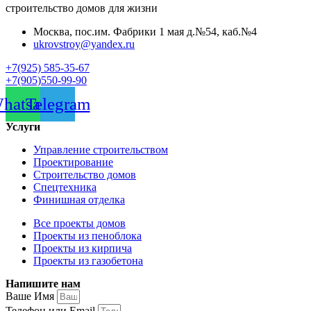
строительство домов для жизни
Москва, пос.им. Фабрики 1 мая д.№54, каб.№4
ukrovstroy@yandex.ru
+7(925) 585-35-67
+7(905)550-99-90
hatsapp
Telegram
Услуги
Управление строительством
Проектирование
Строительство домов
Спецтехника
Финишная отделка
Все проекты домов
Проекты из пеноблока
Проекты из кирпича
Проекты из газобетона
Напишите нам
Ваше Имя
Телефон или Email