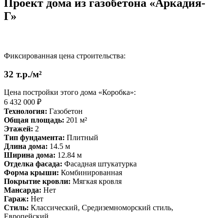
Проект дома из газобетона «Аркадия-
Г»
Фиксированная цена строительства:
32 т.р./м²
Цена постройки этого дома «Коробка»:
6 432 000 ₽
Технология:
Газобетон
Общая площадь:
201 м²
Этажей:
2
Тип фундамента:
Плитный
Длина дома:
14.5 м
Ширина дома:
12.84 м
Отделка фасада:
Фасадная штукатурка
Форма крыши:
Комбинированная
Покрытие кровли:
Мягкая кровля
Мансарда:
Нет
Гараж:
Нет
Стиль:
Классический, Средиземноморский стиль,
Европейский