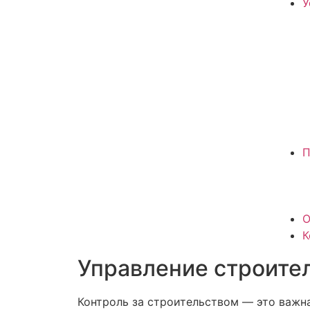
У
П
О
К
Управление строите
Контроль за строительством — это важн