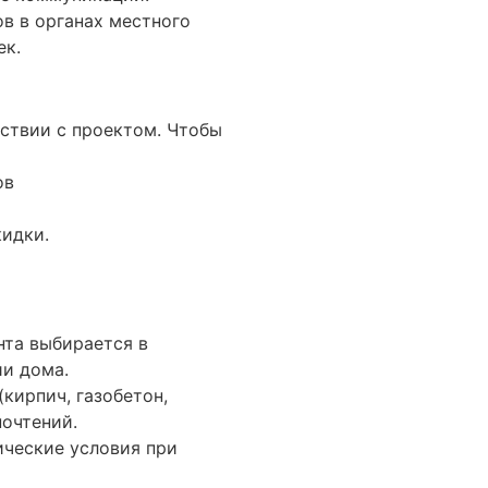
в в органах местного
ек.
тствии с проектом. Чтобы
ов
кидки.
нта выбирается в
ии дома.
(кирпич, газобетон,
почтений.
ические условия при