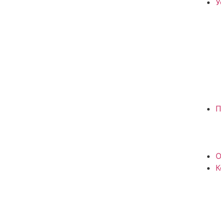
У
П
О
К