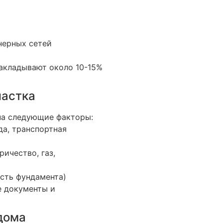
нерных сетей
акладывают около 10-15%
частка
на следующие факторы:
да, транспортная
ичество, газ,
ость фундамента)
е документы и
 дома