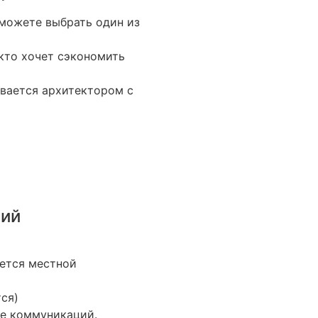
 можете выбрать один из
 кто хочет сэкономить
ывается архитектором с
ний
ается местной
ся)
ие коммуникаций.