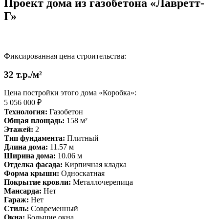
Проект дома из газобетона «Лавретт-
Г»
Фиксированная цена строительства:
32 т.р./м²
Цена постройки этого дома «Коробка»:
5 056 000 ₽
Технология:
Газобетон
Общая площадь:
158 м²
Этажей:
2
Тип фундамента:
Плитный
Длина дома:
11.57 м
Ширина дома:
10.06 м
Отделка фасада:
Кирпичная кладка
Форма крыши:
Односкатная
Покрытие кровли:
Металлочерепица
Мансарда:
Нет
Гараж:
Нет
Стиль:
Современный
Окна:
Большие окна