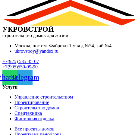
УКРОВСТРОЙ
строительство домов для жизни
Москва, пос.им. Фабрики 1 мая д.№54, каб.№4
ukrovstroy@yandex.ru
+7(925) 585-35-67
+7(905)550-99-90
hatsapp
Telegram
Услуги
Управление строительством
Проектирование
Строительство домов
Спецтехника
Финишная отделка
Все проекты домов
Проекты из пеноблока