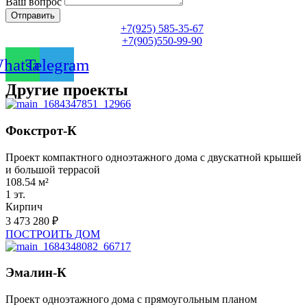
Ваш вопрос
Отправить
+7(925) 585-35-67
+7(905)550-99-90
hatsapp
Telegram
Другие проекты
Фокстрот-К
Проект компактного одноэтажного дома с двускатной крышей
и большой террасой
108.54 м²
1 эт.
Кирпич
3 473 280 ₽
ПОСТРОИТЬ ДОМ
Эмалин-К
Проект одноэтажного дома с прямоугольным планом