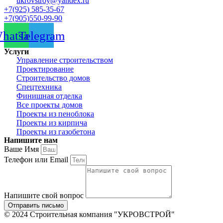
ukrovstroy@yandex.ru
+7(925) 585-35-67
+7(905)550-99-90
hatsapp
Telegram
Услуги
Управление строительством
Проектирование
Строительство домов
Спецтехника
Финишная отделка
Все проекты домов
Проекты из пеноблока
Проекты из кирпича
Проекты из газобетона
Напишите нам
Ваше Имя
Телефон или Email
Напишите свой вопрос
Отправить письмо
© 2024 Строительная компания "УКРОВСТРОЙ"