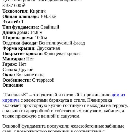
3 337 600 ₽
Технология:
Кирпич
Общая площадь:
104.3 м²
Этажей:
1
Тип фундамента:
Свайный
Длина дома:
14.8 м
Ширина дома:
10.6 м
Отделка фасада:
Вентилируемый фасад
Форма крыши:
Двускатная
Покрытие кровли:
Фальцевая кровля
Мансарда:
Нет
Гараж:
Нет
Стиль:
Другой
Окна:
Большие окна
Особенности:
С террасой
Описание
“Паллиас-К” – это уютный и готовый к проживанию
дом из
кирпича
с элементами барнхауса в стиле. Планировка
включает просторную кухню-гостиную с выходом на террасу,
спальню с гардеробной и собственным санузлом, кабинет, а
также прихожую с ванной и санузлом.
Основой фундамента послужили железобетонные забивные
сваи, с возможностью коррекции в соответствии с