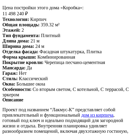
Цена постройки этого дома «Коробка»:
11 498 240 ₽
Технология:
Кирпич
Общая площадь:
359.32 м²
Этажей:
2
Тип фундамента:
Плитный
Длина дома:
21 м
Ширина дома:
24 м
Отделка фасада:
Фасадная штукатурка, Плитка
Форма крыши:
Комбинированная
Покрытие кровли:
Черепица песчано-цементная
Мансарда:
Да
Гараж:
Нет
Стиль:
Классический
Окна:
Большие окна
Особенности:
Со вторым светом, С котельной, С террасой, С
эркером
Описание
Проект под названием “Лакмус-К” представляет собой
привлекательный и функциональный
дом из кирпича
,
готовый под ключ и идеально подходящий для загородной
жизни и отдыха. Внутренняя планировка удивляет
разнообразием помещений, включая двухэтажную гостиную,