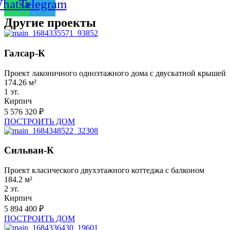
hatsapp
Telegram
Другие проекты
Галсар-К
Проект лаконичного одноэтажного дома с двускатной крышей
174.26 м²
1 эт.
Кирпич
5 576 320 ₽
ПОСТРОИТЬ ДОМ
Сильван-К
Проект класического двухэтажного коттеджа с балконом
184.2 м²
2 эт.
Кирпич
5 894 400 ₽
ПОСТРОИТЬ ДОМ