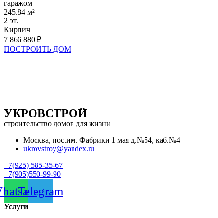
гаражом
245.84 м²
2 эт.
Кирпич
7 866 880 ₽
ПОСТРОИТЬ ДОМ
УКРОВСТРОЙ
строительство домов для жизни
Москва, пос.им. Фабрики 1 мая д.№54, каб.№4
ukrovstroy@yandex.ru
+7(925) 585-35-67
+7(905)550-99-90
hatsapp
Telegram
Услуги