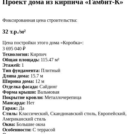
Проект дома из кирпича «Гамбит-К»
Фиксированная цена строительства:
32 т.р./м²
Цена постройки этого дома «Коробка»:
3 695 040 ₽
Технология:
Кирпич
Общая площадь:
115.47 м²
Этажей:
1
Тип фундамента:
Плитный
Длина дома:
15.7 м
Ширина дома:
12 м
Отделка фасада:
Сайдинг
Форма крыши:
Вальмовая
Покрытие кровли:
Металлочерепица
Мансарда:
Нет
Гараж:
Да
Стиль:
Классический, Скандинавский стиль, Европейский,
Американский стиль
Окна:
Большие окна
Особенности:
С террасой