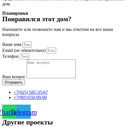
дом.
Планировки
Понравился этот дом?
Напишите или позвоните нам и мы ответим на все ваши
вопросы
Ваше имя
Email (не обязательно)
Телефон
Ваш вопрос
Отправить
+7(925) 585-35-67
+7(905)550-99-90
hatsapp
Telegram
Другие проекты