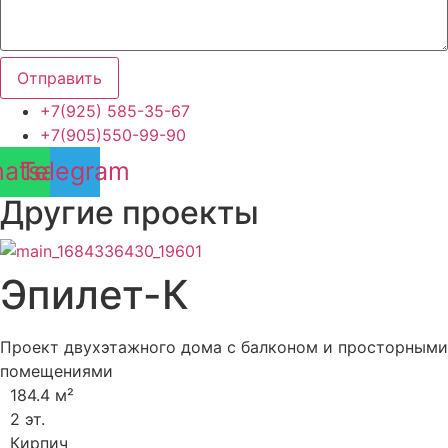
Отправить
+7(925) 585-35-67
+7(905)550-99-90
atsapp
Telegram
Другие проекты
Эпилет-К
Проект двухэтажного дома с балконом и просторными
помещениями
184.4 м²
2 эт.
Кирпич