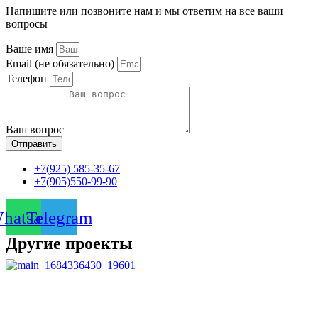
Напишите или позвоните нам и мы ответим на все ваши
вопросы
Ваше имя
Email (не обязательно)
Телефон
Ваш вопрос
Отправить
+7(925) 585-35-67
+7(905)550-99-90
hatsapp
Telegram
Другие проекты