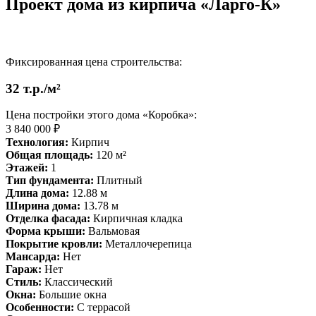
Проект дома из кирпича «Ларго-К»
Фиксированная цена строительства:
32 т.р./м²
Цена постройки этого дома «Коробка»:
3 840 000 ₽
Технология:
Кирпич
Общая площадь:
120 м²
Этажей:
1
Тип фундамента:
Плитный
Длина дома:
12.88 м
Ширина дома:
13.78 м
Отделка фасада:
Кирпичная кладка
Форма крыши:
Вальмовая
Покрытие кровли:
Металлочерепица
Мансарда:
Нет
Гараж:
Нет
Стиль:
Классический
Окна:
Большие окна
Особенности:
С террасой